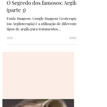
Lucilaine Stein
16 de fev.
2 min de leitura
O Segredo dos famosos: Argila
(parte 3)
Fonte Imagens: Google Imagens Geoterapia
(ou Argiloterapia) é a utilização de diferentes
tipos de argila para tratamentos
terapêuticos ou estéticos. O objetivo é
principalmente nutrir a pele, pois as argilas
são ricas em Oligoelementos (substâncias de
origem mineral que estão presentes
também no organismo humano em
pequenas quantidades. Eles são
responsáveis por manter nossa pele
hidratada, nutrida, viçosa por mais tempo).
Além disso, dependendo da cor da argila,
ela pode ter