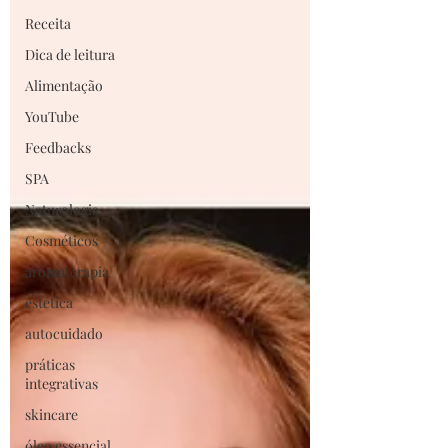
Receita
Dica de leitura
Alimentação
YouTube
Feedbacks
SPA
Naturologia
Cosméticos
aromaterapia
estética
autocuidado
práticas
integrativas
skincare
óleo essencial