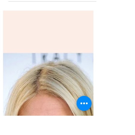
Lucilaine Stein
14 de abr. de 2025
2 min de leitura
O segredo dos famosos:
Ventosaterapia (parte 3)
Fonte Imagens: Google Imagens A
Ventosaterapia é uma técnica milenar que
utiliza sucção através de copos de vidro,
acrílico ou silicone...