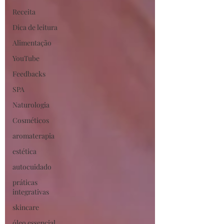
Receita
Dica de leitura
Alimentação
YouTube
Feedbacks
SPA
Naturologia
Cosméticos
aromaterapia
estética
autocuidado
práticas
integrativas
skincare
óleo essencial