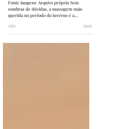
inverno
Fonte imagem: Arquivo próprio Sem
sombras de dúvidas, a massagem mais
querida no período do inverno é a
Massagem com Pedras Quentes. Isso
porque além das mãos a profissional utiliza
pedras aquecidas nos centros energéticos e
pontos de tensão... A sensação após a
aplicação é de muita leveza. Consulte nossos
serviços na aba "Atendimentos" e vem cuidar
das suas tensões Curtiu esse post? Então
clica no ♥ para eu saber! ps: O Wix não
libera comentários abertos, sendo assim se
você