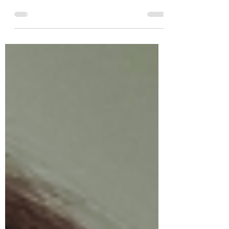
um valor bacana então... Me vê dois, por
favor! Esse é um daqueles produtos
multifuncionais, dá pra usar no rosto, corpo,
cabelo, para borrifar na fronha ou no
ambiente .... E para quem quiser começar a
inserir produtos com óleos essenciais na
sua rotina é uma boa opção, pois são mais
baratos que os óleos essenciais (eles estão
numa concentração mais baixa), mas já
trazem algum benefícios da Aromaterapia se
utilizados diariament