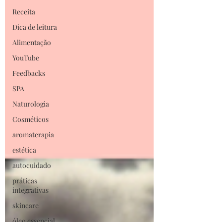
Receita
Dica de leitura
Alimentação
YouTube
Feedbacks
SPA
Naturologia
Cosméticos
aromaterapia
estética
autocuidado
práticas
integrativas
skincare
óleo essencial