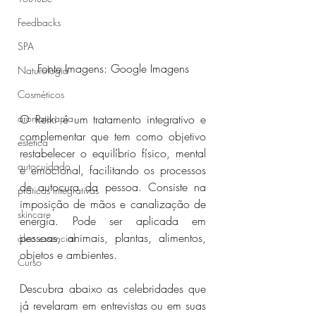
Feedbacks
SPA
Fonte Imagens: Google Imagens
Naturologia
Cosméticos
aromaterapia
O Reiki é um tratamento integrativo e 
complementar que tem como objetivo 
estética
restabelecer o equilíbrio físico, mental 
autocuidado
e emocional, facilitando os processos 
de autocura da pessoa. Consiste na 
práticas integrativas
imposição de mãos e canalização de 
skincare
energia. Pode ser aplicada em 
pessoas, animais, plantas, alimentos, 
óleo essencial
objetos e ambientes.
Curso
Descubra abaixo as celebridades que 
já revelaram em entrevistas ou em suas 