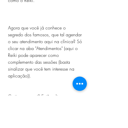
como o Reiki. 
Agora que você já conhece o 
segredo dos famosos, que tal agendar 
o seu atendimento aqui na clínica? Só 
clicar na aba "Atendimentos" (aqui o 
Reiki pode aparecer como 
complemento das sessões (basta 
sinalizar que você tem interesse na 
aplicação)).
Curtiu esse post? Então clica no ♥ para 
eu saber!
ps: O Wix não libera comentários 