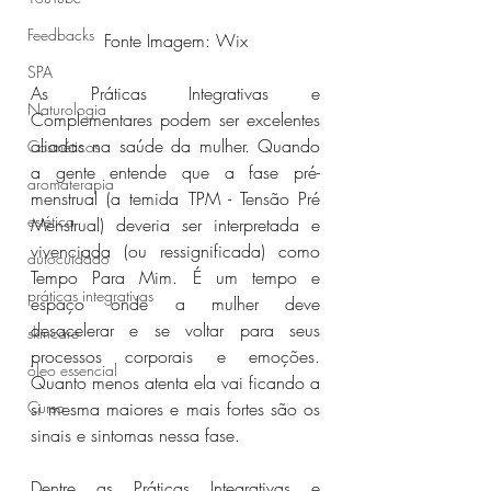
Feedbacks
Fonte Imagem: Wix
SPA
As Práticas Integrativas e 
Naturologia
Complementares podem ser excelentes 
aliadas na saúde da mulher. Quando 
Cosméticos
a gente entende que a fase pré-
aromaterapia
menstrual (a temida TPM - Tensão Pré 
estética
Menstrual) deveria ser interpretada e 
vivenciada (ou ressignificada) como 
autocuidado
Tempo Para Mim. É um tempo e 
práticas integrativas
espaço onde a mulher deve 
desacelerar e se voltar para seus 
skincare
processos corporais e emoções. 
óleo essencial
Quanto menos atenta ela vai ficando a 
Curso
si mesma maiores e mais fortes são os 
sinais e sintomas nessa fase.
Dentre as Práticas Integrativas e 