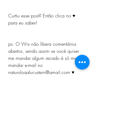
Curtiu esse post? Então clica no ♥ 
para eu saber!
ps: O Wix não libera comentários 
abertos, sendo assim se você quiser 
me mandar algum recado é só me 
mandar e-mail no 
naturologalucystein@gmail.com ♥
kobrasol
São José
shiatsu
drenagem linfática
reflexoterapia
massagem pedras quentes
ventosaterapia
massagem relaxante
ventosa
saúde mental
saúde emocional
saúde da mulher
menstruação
mulher
TPM
Naturologia
práticas integrativas