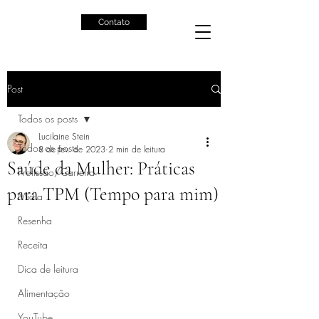
Contato
Post
Todos os posts
Lucilaine Stein
Todos os posts
8 de fev. de 2023
2 min de leitura
Saúde da Mulher: Práticas
Profissão/Carreira
para TPM (Tempo para mim)
Mídia
Resenha
Receita
Dica de leitura
Alimentação
YouTube