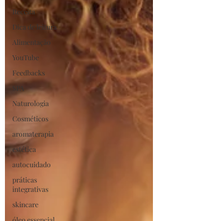
Receita
Dica de leitura
Alimentação
YouTube
Feedbacks
SPA
Naturologia
Cosméticos
aromaterapia
estética
autocuidado
práticas
integrativas
skincare
óleo essencial