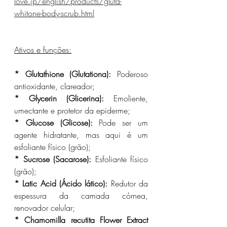
love.jp/english/products/gluta-
whitone-body-scrub.html
Ativos e funções:
* Glutathione (Glutationa):
 Poderoso 
antioxidante, clareador;
* Glycerin (Glicerina):
 Emoliente, 
umectante e protetor da epiderme;
* Glucose (Glicose): 
Pode ser um 
agente hidratante, mas aqui é um 
esfoliante físico (grão);
* Sucrose (Sacarose):
 Esfoliante físico 
(grão);
* Latic Acid (Ácido lático):
 Redutor da 
espessura da camada córnea, 
renovador celular;
* Chamomilla recutita Flower Extract 