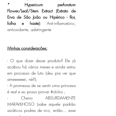
* Hypericum perforatum 
Flower/Leaf/Stem Extract (Extrato de 
Erva de São João ou Hipérico - flor, 
folha e haste):
 Anti-inflamatório, 
antioxidante, adstringente
Minhas considerações:
- O que dizer desse produto? Ele já 
acabou há vários meses e ainda estou 
em processo de luto (deu pra ver que 
ameeeeeei, né?);
- A promessa de se sentir uma princesa 
é real e eu posso provar 
#aloka
 ;
- Cheiro ABSURDAMENTE 
MARAVILHOSO (sabe aquele padrão 
asiáticos podres de rico, então... esse 