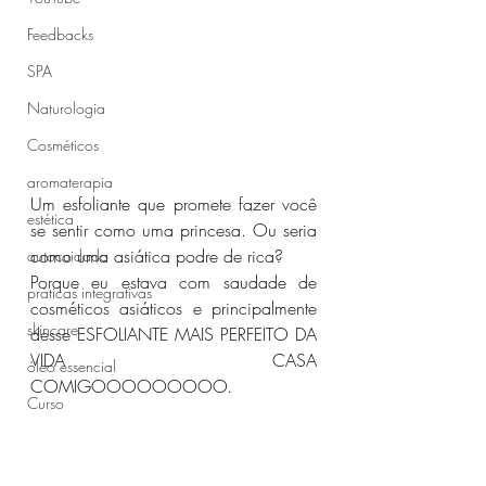
Feedbacks
SPA
Naturologia
Cosméticos
aromaterapia
Um esfoliante que promete fazer você 
estética
se sentir como uma princesa. Ou seria 
como uma asiática podre de rica?
autocuidado
Porque eu estava com saudade de 
práticas integrativas
cosméticos asiáticos e principalmente 
skincare
desse ESFOLIANTE MAIS PERFEITO DA 
VIDA CASA 
óleo essencial
COMIGOOOOOOOOO.
Curso