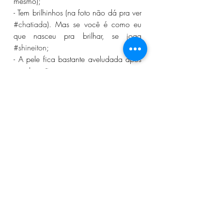
mesmo);
- Tem brilhinhos (na foto não dá pra ver 
#chatiada
). Mas se você é como eu 
que nasceu pra brilhar, se joga 
#shineiton
;
- A pele fica bastante aveludada após 
a aplicação;
- Em termos de granulometria eu 
classificaria como um esfoliante físico 
médio (mais suave do que o peeling 
de laranja da Vita Derm, por exemplo 
#alôalunas
#seliganareferência
);
- Para não dizer que ele não tem 
defeitos ele tem um (bem irritante): ele 
atrai formigas (sim, tenho fotos pra 
provar). Para minimizar o problema 
coloquei uma fita adesiva (diminuiu 
consideravelmente a visita das 
bonitas);