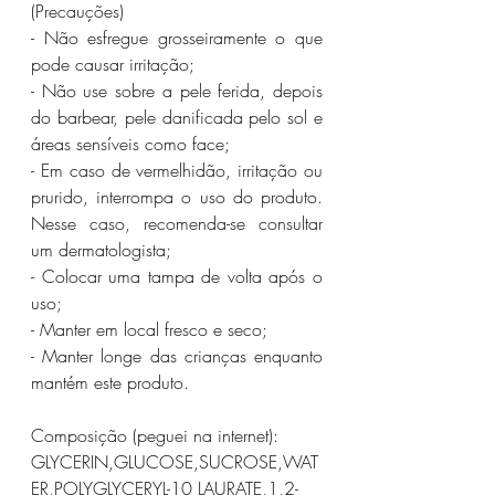
(Precauções)
- Não esfregue grosseiramente o que 
pode causar irritação;
- Não use sobre a pele ferida, depois 
do barbear, pele danificada pelo sol e 
áreas sensíveis como face;
- Em caso de vermelhidão, irritação ou 
prurido, interrompa o uso do produto. 
Nesse caso, recomenda-se consultar 
um dermatologista;
- Colocar uma tampa de volta após o 
uso;
- Manter em local fresco e seco;
- Manter longe das crianças enquanto 
mantém este produto.
Composição (peguei na internet):
GLYCERIN,GLUCOSE,SUCROSE,WAT
ER,POLYGLYCERYL-10 LAURATE,1,2-