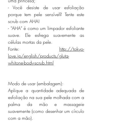
uma princesa;
- Você desiste de usar esfoliação 
porque tem pele sensível? Tente este 
scrub com AHA!
- "AHA" é como um limpador esfoliante 
suave. Ele esfrega suavemente as 
células mortas da pele.
Fonte: 
http://tokyo-
love.jp/english/products/gluta-
whitone-body-scrub.html
Modo de usar (embalagem):
Aplique a quantidade adequada de 
esfoliação na sua pele molhada com a 
palma da mão e massageie 
suavemente (como desenhar um círculo 
com a mão).