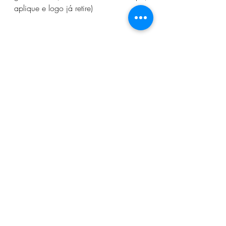
aplique e logo já retire)
Curtiu esse post? Então clica no ♥ 
para eu saber!
ps: O Wix não libera comentários 
abertos, sendo assim se você quiser 
me mandar algum recado é só me 
mandar e-mail no 
naturologalucystein@gmail.com
 ♥
#resenha
#proflucystein
#resenhaproflucystein
#cosméticos
#bioage
#sabonete
#biocleanseresfoliante