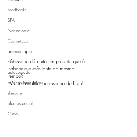
Feedbacks
SPA
Naturologia
Cosméticos
aromaterapia
 Será que dá certo um produto que é 
estética
sabonete e esfoliante ao mesmo 
autocuidado
tempo?
práticas integrativas
 Vamos analisar na resenha de hoje!
skincare
óleo essencial
Curso