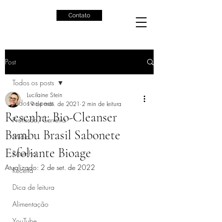
Contato
Post
Todos os posts
Lucilaine Stein
Todos os posts
19 de mai. de 2021
2 min de leitura
Resenha: Bio-Cleanser
Profissão/Carreira
Bambu Brasil Sabonete
Mídia
Esfoliante Bioage
Resenha
Atualizado:
2 de set. de 2022
Receita
Dica de leitura
Alimentação
YouTube