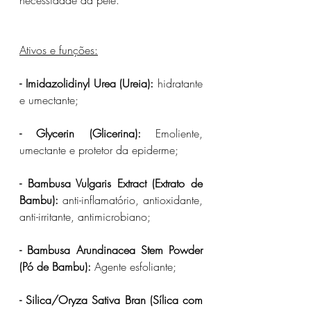
necessidade da pele.
Ativos e funções:
- Imidazolidinyl Urea (Ureia):
 hidratante 
e umectante;
- Glycerin (Glicerina):
 Emoliente, 
umectante e protetor da epiderme;
- Bambusa Vulgaris Extract (Extrato de 
Bambu):
 anti-inflamatório, antioxidante, 
anti-irritante, antimicrobiano;
- Bambusa Arundinacea Stem Powder 
(Pó de Bambu): 
Agente esfoliante;
- Silica/Oryza Sativa Bran (Sílica com 