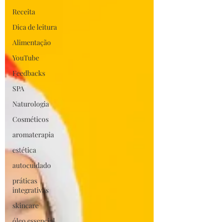
Receita
Dica de leitura
Alimentação
YouTube
Feedbacks
SPA
Naturologia
Cosméticos
aromaterapia
estética
autocuidado
práticas
integrativas
skincare
óleo essencial