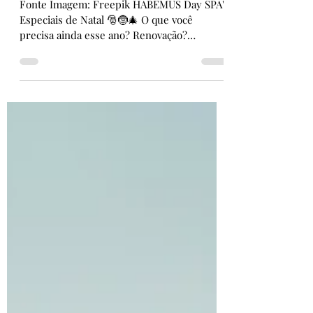
Day SPA Natal 2025
Fonte Imagem: Freepik HABEMUS Day SPA's
Especiais de Natal 🎅🤶🎄⁣⁣⁣ O que você
precisa ainda esse ano? Renovação?
Tranquilidade? Equilíbrio? Tenho certeza
que algum desses Day SPA's te ajudará a
desconectar do estresse e se re-energizar
para o ano que está por vir. Clique aqui para
conhecer nossos tratamentos especiais e o
depoimento de quem já passou por aqui.
Ficou interessado(a) e quer adquirir? Só
mandar mensagem pelo whats (48) 9 9142-
3708 ou clicar na aba "Tratamento