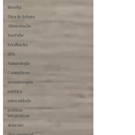
Receita
Dica de leitura
Alimentação
YouTube
Feedbacks
SPA
Naturologia
Cosméticos
aromaterapia
estética
autocuidado
práticas
integrativas
skincare
óleo essencial