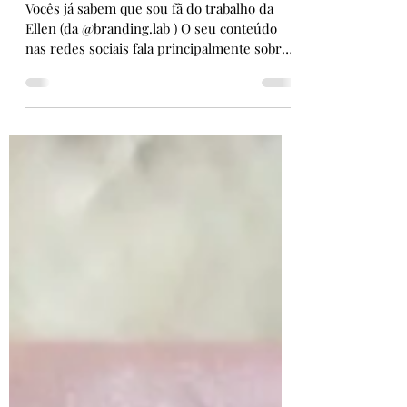
Livro: 365 dias de atendimento
Vocês já sabem que sou fã do trabalho da
Ellen (da @branding.lab ) O seu conteúdo
nas redes sociais fala principalmente sobre
Marketing e Branding. O conteúdo desse
livro/manual é sobre criar um atendimento
incrivelmente bom durante todos os dias do
ano (afinal o atendimento ao público é o
alicerce das empresas, sejam grandes ou
pequenas). E ter um atendimento bom no
pré, durante e pós-venda é essencial para o
sucesso de uma empresa/marca. O manual
é separado em 3 partes: pré