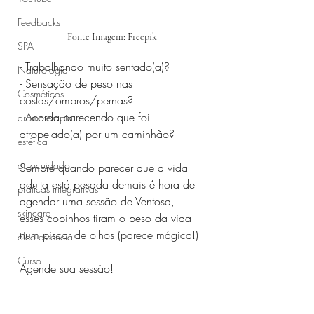
Feedbacks
Fonte Imagem: Freepik
SPA
- Trabalhando muito sentado(a)? ⁣⁣⁣
Naturologia
- Sensação de peso nas 
Cosméticos
costas/ombros/pernas?⁣⁣⁣
- Acorda parecendo que foi 
aromaterapia
atropelado(a) por um caminhão?⁣⁣⁣
estética
autocuidado
Sempre quando parecer que a vida 
adulta está pesada demais é hora de 
práticas integrativas
agendar uma sessão de Ventosa, 
skincare
esses copinhos tiram o peso da vida 
num piscar de olhos (parece mágica!)
óleo essencial
Curso
Agende sua sessão!  