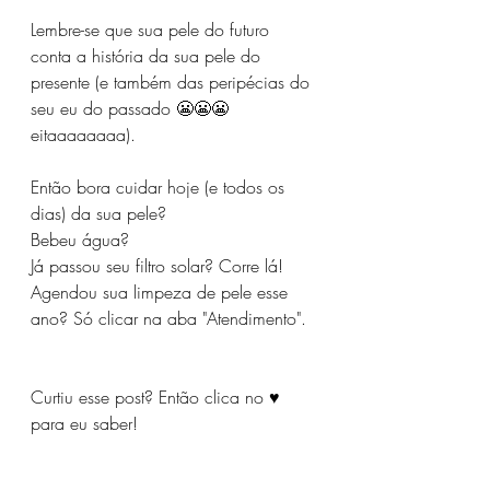
Lembre-se que sua pele do futuro 
conta a história da sua pele do 
presente (e também das peripécias do 
seu eu do passado 😬😬😬 
eitaaaaaaaa).⁣⁣⁣
Então bora cuidar hoje (e todos os 
dias) da sua pele?⁣⁣⁣
Bebeu água?
Já passou seu filtro solar? Corre lá!⁣⁣⁣
Agendou sua limpeza de pele esse 
ano? Só clicar na aba "Atendimento".
Curtiu esse post? Então clica no ♥ 
para eu saber!