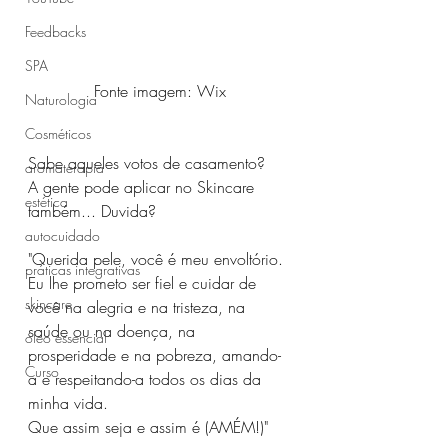
Feedbacks
SPA
Fonte imagem: Wix
Naturologia
Cosméticos
Sabe aqueles votos de casamento? ⁣⁣⁣
aromaterapia
A gente pode aplicar no Skincare 
estética
também... Duvida? 
autocuidado
"Querida pele, você é meu envoltório. ⁣⁣⁣
práticas integrativas
Eu lhe prometo ser fiel e cuidar de 
skincare
você na alegria e na tristeza, na 
saúde ou na doença, na 
óleo essencial
prosperidade e na pobreza, amando-
Curso
a e respeitando-a todos os dias da 
minha vida. ⁣⁣⁣
Que assim seja e assim é (AMÉM!)"⁣⁣⁣