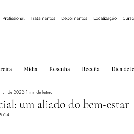
Profissional
Tratamentos
Depoimentos
Localização
Curso
reira
Mídia
Resenha
Receita
Dica de l
 jul. de 2022
Feedbacks
1 min de leitura
SPA
Naturologia
Cosméticos
cial: um aliado do bem-estar
 2024
práticas integrativas
skincare
óleo essencial