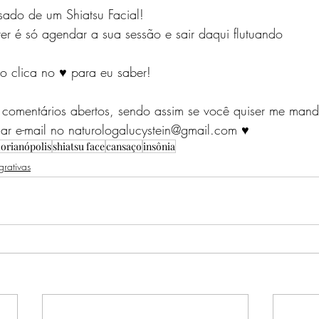
sado de um Shiatsu Facial! 
er é só agendar a sua sessão e sair daqui flutuando 
ão clica no ♥ para eu saber!
 comentários abertos, sendo assim se você quiser me man
r e-mail no naturologalucystein@gmail.com ♥
lorianópolis
shiatsu face
cansaço
insônia
grativas