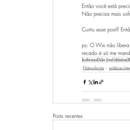
Então você está preci
Não precisa mais sofr
Curtiu esse post? Ent
ps: O Wix não libera
recado é só me manda
kobrasol
São José
shiatsu
f
Naturologia
práticas inte
Posts recentes