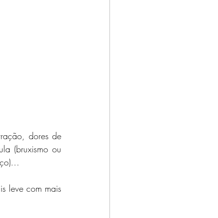
ração, dores de 
a (bruxismo ou 
ço)...
is leve com mais 