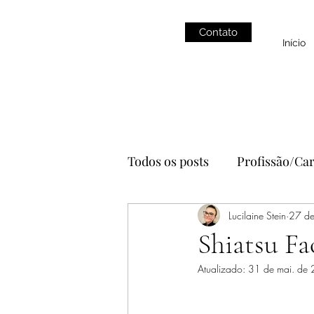
Contato
Início
Todos os posts
Profissão/Car
Alimentação
Lucilaine Stein
YouTube
27 de
Shiatsu Fa
Atualizado:
31 de mai. de
estética
autocuidado