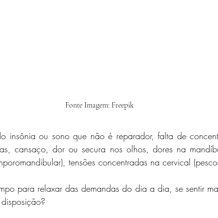
Fonte Imagem: Freepik
o insônia ou sono que não é reparador, falta de concent
s, cansaço, dor ou secura nos olhos, dores na mandíbul
mporomandibular), tensões concentradas na cervical (pesco
empo para relaxar das demandas do dia a dia, se sentir ma
 disposição?