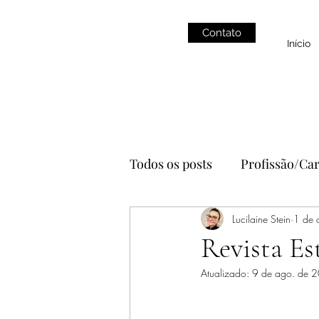
Contato
Início
Todos os posts
Profissão/Car
Alimentação
Lucilaine Stein
YouTube
1 de 
Revista Es
Atualizado:
9 de ago. de 
estética
autocuidado