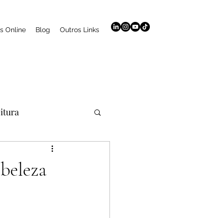
s Online
Blog
Outros Links
eitura
aromaterapia
beleza
Curso