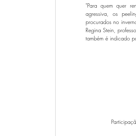
"Para quem quer re
agressiva, os peeli
procurados no inverno
Regina Stein, profess
também é indicado pa
Participaç