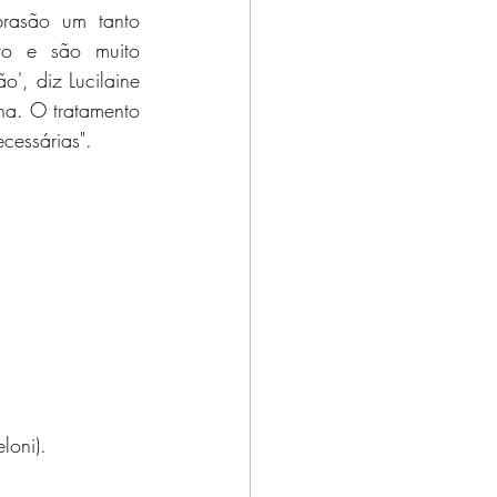
rasão um tanto 
to e são muito 
', diz Lucilaine 
na. O tratamento 
cessárias".
loni).