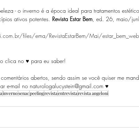
leza - o inverno é a época ideal para tratamentos estético
ípios ativos potentes. 
Revista Estar Bem
, ed. 26, maio/ju
.com.br/files/ema/RevistaEstarBem/Mai/estar_bem_web
ão clica no ♥ para eu saber!
 comentários abertos, sendo assim se você quiser me man
r e-mail no naturologalucystein@gmail.com ♥
a
inverno
senac
peeling
revista
entrevista
revista angeloni