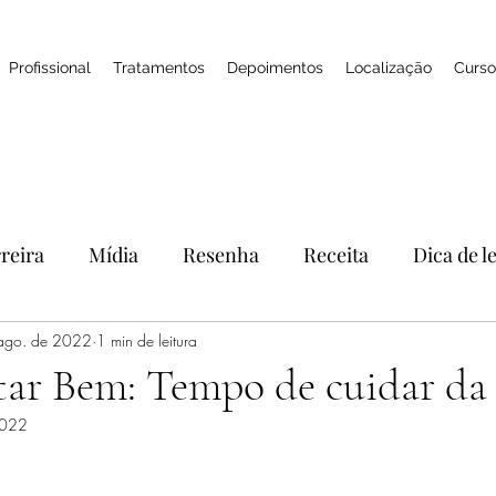
Profissional
Tratamentos
Depoimentos
Localização
Curso
reira
Mídia
Resenha
Receita
Dica de l
ago. de 2022
Feedbacks
1 min de leitura
SPA
Naturologia
Cosméticos
tar Bem: Tempo de cuidar da 
2022
práticas integrativas
skincare
óleo essencial