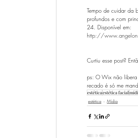
Tempo de cuidar da be
profundos e com princ
24. Disponível em: 
http://www.angeloni
Curtiu esse post? Ent
ps: O Wix não libera
recado é só me manda
estética
estética facial
mídi
estética
Mídia