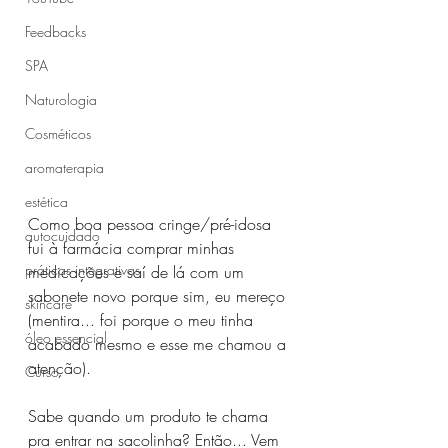
Feedbacks
SPA
Naturologia
Cosméticos
aromaterapia
estética
Como boa pessoa cringe/pré-idosa 
autocuidado
fui à farmácia comprar minhas 
práticas integrativas
medicações e saí de lá com um 
sabonete novo porque sim, eu mereço 
skincare
(mentira... foi porque o meu tinha 
óleo essencial
acabado mesmo e esse me chamou a 
atenção).
Curso
Sabe quando um produto te chama 
pra entrar na sacolinha? Então... Vem 