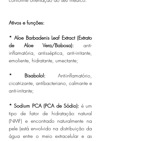
conforme orientação do seu médico.
Ativos e funções:
* Aloe Barbadenis Leaf Extract (Extrato 
de Aloe Vera/Babosa):
 anti-
inflamatória, antisséptica, anti-irritante, 
emoliente, hidratante, umectante;
* Bisabolol:
 Antiinflamatório, 
cicatrizante, antibacteriano, calmante e 
anti-irritante;
* Sodium PCA (PCA de Sódio):
 é um 
tipo de fator de hidratação natural 
(NMF) e encontrado naturalmente na 
pele (está envolvido na distribuição da 
água entre o meio extracelular e as 