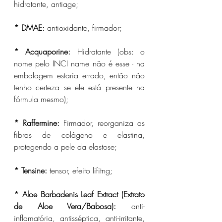
hidratante, antiage;
* DMAE:
 antioxidante, firmador;
* Acquaporine:
 Hidratante (obs: o 
nome pelo INCI name não é esse - na 
embalagem estaria errado, então não 
tenho certeza se ele está presente na 
fórmula mesmo);
* Raffermine:
 Firmador, reorganiza as 
fibras de colágeno e elastina, 
protegendo a pele da elastose; 
* Tensine:
 tensor, efeito lifitng;
* Aloe Barbadenis Leaf Extract (Extrato 
de Aloe Vera/Babosa): 
anti-
inflamatória, antisséptica, anti-irritante, 