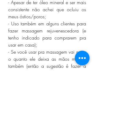
- Apesar de ter óleo mineral e ser mais 
consistente não achei que ocluiu os 
meus óstios/poros;
- Uso também em alguns clientes para 
fazer massagem rejuvenescedora (e 
tenho indicado para comprarem pra 
usar em casa);
- Se você usar pra massagem vai notar 
o quanto ele deixa as mãos macias 
também (então a sugestão é fazer a 
massagem antes de dormir e deixar o 
resto da máscara na mão mesmo 
#rykaaaaaa
);
- Pode ser usado à noite (pra dormir), 
como um creme noturno 
antienvelhecimento (mas parece que 
existe a versão noturna também). Se 
você tiver a pele oleosa pode não ser 
muito bom utilizar todas as noites... 