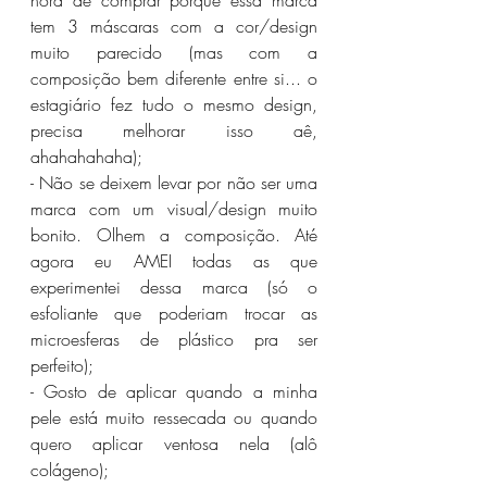
hora de comprar porque essa marca 
tem 3 máscaras com a cor/design 
muito parecido (mas com a 
composição bem diferente entre si... o 
estagiário fez tudo o mesmo design, 
precisa melhorar isso aê, 
ahahahahaha);
- Não se deixem levar por não ser uma 
marca com um visual/design muito 
bonito. Olhem a composição. Até 
agora eu AMEI todas as que 
experimentei dessa marca (só o 
esfoliante que poderiam trocar as 
microesferas de plástico pra ser 
perfeito);
- Gosto de aplicar quando a minha 
pele está muito ressecada ou quando 
quero aplicar ventosa nela (alô 
colágeno);