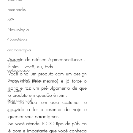
Feedbacks
SPA
Naturologia
Cosméticos
aromaterapia
A gente da estética é preconceituoso... 
estética
É sim... você, eu, todx...
autocuidado
Você olha um produto com um design 
práticas integrativas
"fraquinho" (feio mesmo) e já torce o 
nariz e faz um pré-julgamento de que 
skincare
o produto em questão é ruim.
óleo essencial
Pois se você tem esse costume, te 
convido a ler a resenha de hoje e 
Curso
quebrar seus paradigmas.
Se você atende TODO tipo de público 
é bom e importante que você conheça 