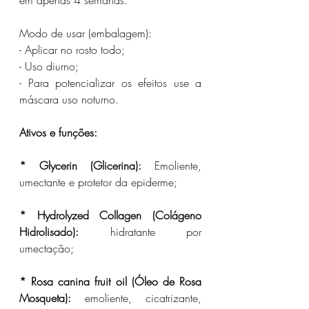
em apenas 4 semanas.
Modo de usar (embalagem):
- Aplicar no rosto todo;
- Uso diurno;
- Para potencializar os efeitos use a 
máscara uso noturno.
Ativos e funções:
* Glycerin (Glicerina):
 Emoliente, 
umectante e protetor da epiderme;
* Hydrolyzed Collagen (Colágeno 
Hidrolisado):
 hidratante por 
umectação;
* Rosa canina fruit oil (Óleo de Rosa 
Mosqueta):
 emoliente, cicatrizante, 