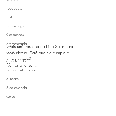
Feedbacks
SPA
Naturologia
Cosméticos
aromaterapia
Mais uma resenha de Filtro Solar para 
estética
pele oleosa. Será que ele cumpre o 
que promete?
autocuidado
Vamos analisar!!!
práticas integrativas
skincare
óleo essencial
Curso