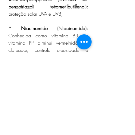
benzotriazolil tetrametilbutilfenol):
proteção solar UVA e UVB;
* 
Niacinamide (Niacinamida):
Conhecida como vitamina B3 ou 
vitamina PP diminui vermelhidão, é 
clareador, controla oleosidade e 
melhora o viço da pele;
* 
Bis-Ethylhexyloxyphenol Metoxyphenyl 
Triazine (Bis-etilexiloxifenol metoxifenil 
triazina): 
Absorvedor de radiação 
UVA/UVB de amplo espectro;
* 
 Titanium Dioxide (Dióxido de 
Titânio):
 É utilizado em qualquer 
formulação que exija proteção UV.  
Aumenta o fator de proteção solar de 