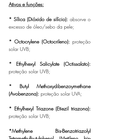
Ativos e funções:
* 
Sílica (Dióxido de silício):
 absorve o 
excesso de óleo/sebo da pele;
* 
Octocrylene (Octocrileno):
 proteção 
solar UVB;
* 
Ethylhexyl Salicylate (Octissalato):
proteção solar UVB;
* 
Butyl Methoxydibenzoymethane 
(Avobenzona):
 proteção solar UVA;
* 
Ethylhexyl Triazone (Etiezil triazona):
proteção solar UVB;
*
Methylene Bis-Benzotriazolyl 
Tetramethylbutylphenol (Metileno bis-