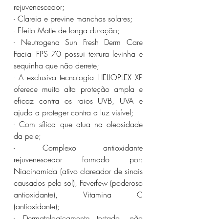
rejuvenescedor;
- Clareia e previne manchas solares;
- Efeito Matte de longa duração;
- Neutrogena Sun Fresh Derm Care 
Facial FPS 70 possui textura levinha e 
sequinha que não derrete;
- A exclusiva tecnologia HELIOPLEX XP 
oferece muito alta proteção ampla e 
eficaz contra os raios UVB, UVA e 
ajuda a proteger contra a luz visível;
- Com sílica que atua na oleosidade 
da pele;
- Complexo antioxidante 
rejuvenescedor formado por: 
Niacinamida (ativo clareador de sinais 
causados pelo sol), Feverfew (poderoso 
antioxidante), Vitamina C 
(antioxidante);
- Dermatologicamente testado, não 