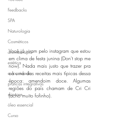
Feedbacks
SPA
Naturologia
Cosméticos
Você já viram pelo instagram que estou 
aromaterapia
em clima de festa junina (Don't stop me 
estética
now). Nada mais justo que trazer pra 
cá uma das receitas mais típicas dessa 
autocuidado
época: amendoim doce. Algumas 
práticas integrativas
regiões do país chamam de Cri Cri 
skincare
(acho muito fofinho).
óleo essencial
Curso