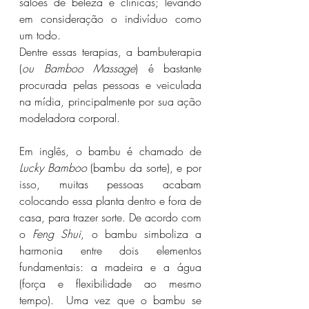
salões de beleza e clínicas; levando 
em consideração o indivíduo como 
um todo.
Dentre essas terapias, a bambuterapia 
(
ou Bamboo Massage
) é bastante 
procurada pelas pessoas e veiculada 
na mídia, principalmente por sua ação 
modeladora corporal.
Em inglês, o bambu é chamado de 
Lucky Bamboo
 (bambu da sorte), e por 
isso, muitas pessoas acabam 
colocando essa planta dentro e fora de 
casa, para trazer sorte. De acordo com 
o 
Feng Shui
, o bambu simboliza a 
harmonia entre dois elementos 
fundamentais: a madeira e a água 
(força e flexibilidade ao mesmo 
tempo).  Uma vez que o bambu se 