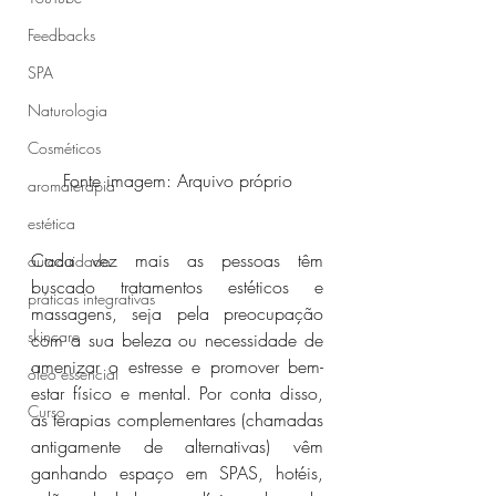
Feedbacks
SPA
Naturologia
Cosméticos
Fonte imagem: Arquivo próprio
aromaterapia
estética
Cada vez mais as pessoas têm 
autocuidado
buscado tratamentos estéticos e 
práticas integrativas
massagens, seja pela preocupação 
skincare
com a sua beleza ou necessidade de 
amenizar o estresse e promover bem-
óleo essencial
estar físico e mental. Por conta disso, 
Curso
as terapias complementares (chamadas 
antigamente de alternativas) vêm 
ganhando espaço em SPAS, hotéis, 