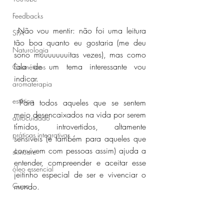
Feedbacks
 Não vou mentir: não foi uma leitura 
SPA
tão boa quanto eu gostaria (me deu 
Naturologia
sono muuuuuuuitas vezes), mas como 
fala de um tema interessante vou 
Cosméticos
indicar.
aromaterapia
estética
 Para todos aqueles que se sentem 
meio desencaixados na vida por serem 
autocuidado
tímidos, introvertidos, altamente 
práticas integrativas
sensíveis (e também para aqueles que 
convivem com pessoas assim) ajuda a 
skincare
entender, compreender e aceitar esse 
óleo essencial
jeitinho especial de ser e vivenciar o 
Curso
mundo.