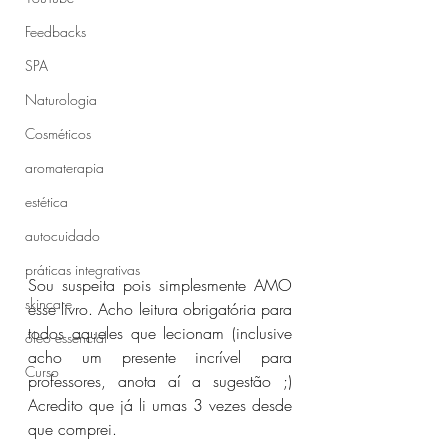
Feedbacks
SPA
Naturologia
Cosméticos
aromaterapia
estética
autocuidado
práticas integrativas
Sou suspeita pois simplesmente AMO 
skincare
esse livro. Acho leitura obrigatória para 
todos aqueles que lecionam (inclusive 
óleo essencial
acho um presente incrível para 
Curso
professores, anota aí a sugestão ;) 
Acredito que já li umas 3 vezes desde 
que comprei.