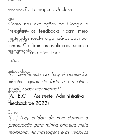
Fonte imagem: Unplash
Feedbacks
SPA
Como nas avaliações do Google e 
Naturologia
Instagram os feedbacks ficam meio 
misturados resolvi organizá-los aqui por 
Cosméticos
temas. Confiram as avaliações sobre a 
aromaterapia
minha sessão de Ventosa:
estética
autocuidado
"O atendimento da Lucy é acolhedor, 
ela tem mãos de fada e um ótimo 
práticas integrativas
astral. Super recomendo!"
skincare
(A. B.C - Assistente Administrativa - 
óleo essencial
feedback de 2022)
Curso
"[...] Lucy cuidou de mim durante a 
preparação para minha primeira meia 
maratona. As massagens e as ventosas 