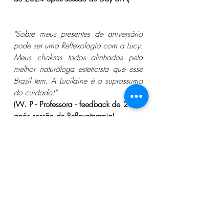
"Sobre meus presentes de aniversário 
pode ser uma Reflexologia com a Lucy. 
Meus chakras todos alinhados pela 
melhor naturóloga esteticista que esse 
Brasil tem. A Lucilaine é o suprassumo 
do cuidado!"
(W. P - Professora - feedback de 2023 
após sessão de Reflexoterapia)
"Melhor terapeuta da vida. Já recebi 
Reiki, massagem de todos os tipos e os 
melhores papos. O melhor relaxante 
muscular que existe chama Lucilaine 
Stein. Amo e indico com certeza!"
(W.S.P - Professora  - feedback de 