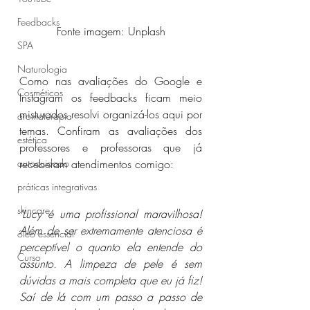
Feedbacks
Fonte imagem: Unplash
SPA
Naturologia
Como nas avaliações do Google e 
Cosméticos
Instagram os feedbacks ficam meio 
misturados resolvi organizá-los aqui por 
aromaterapia
temas. Confiram as avaliações dos 
estética
professores e professoras que já 
autocuidado
receberam atendimentos comigo: 
práticas integrativas
skincare
"Lucy é uma profissional maravilhosa! 
Além de ser extremamente atenciosa é 
óleo essencial
perceptível o quanto ela entende do 
Curso
assunto. A limpeza de pele é sem 
dúvidas a mais completa que eu já fiz! 
Saí de lá com um passo a passo de 