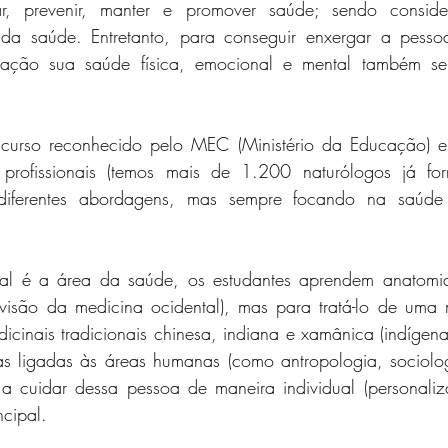
, prevenir, manter e promover saúde; sendo conside
 da saúde. Entretanto, para conseguir enxergar a pessoa 
ação sua saúde física, emocional e mental também se 
curso reconhecido pelo MEC (Ministério da Educação) e
rofissionais (temos mais de 1.200 naturólogos já for
o diferentes abordagens, mas sempre focando na saúde i
al é a área da saúde, os estudantes aprendem anatomia 
isão da medicina ocidental), mas para tratá-lo de uma ma
cinais tradicionais chinesa, indiana e xamânica (indígena)
as ligadas às áreas humanas (como antropologia, sociologi
l a cuidar dessa pessoa de maneira individual (personali
cipal.