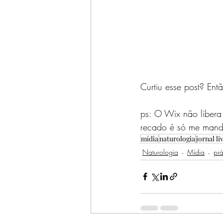
Curtiu esse post? Ent
ps: O Wix não libera
recado é só me manda
mídia
naturologia
jornal li
Naturologia
Mídia
prá