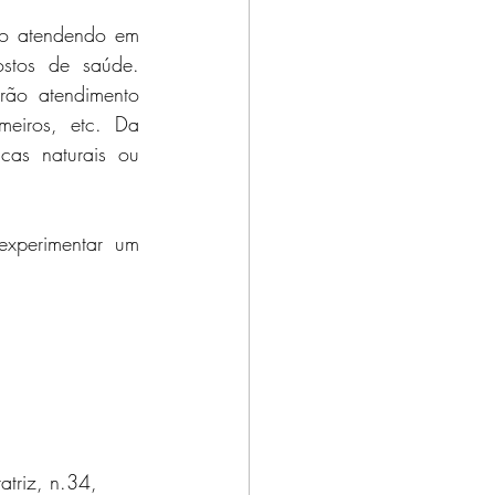
o atendendo em 
stos de saúde. 
rão atendimento 
meiros, etc. Da 
as naturais ou 
xperimentar um 
triz, n.34, 