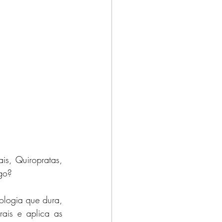
s, Quiropratas, 
go?
ologia que dura, 
ais e aplica as 