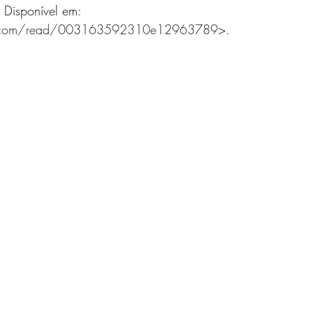
Disponível em: 
eo.com/read/003163592310e12963789
>.