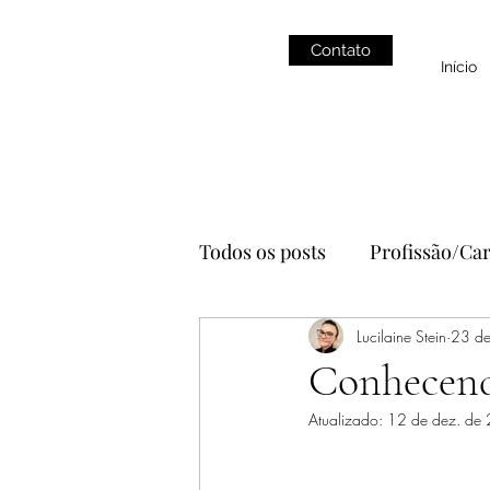
Contato
Início
Todos os posts
Profissão/Car
Alimentação
Lucilaine Stein
YouTube
23 de
Conhecend
Atualizado:
12 de dez. de
estética
autocuidado