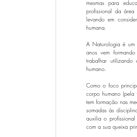
mesmas para educar
profissional da área
levando em consider
humana.
A Naturologia é um 
anos vem formando p
trabalhar utilizand
humano.
Como o foco princip
corpo humano (pela v
tem formação nas medi
somadas às disciplin
auxilia o profissiona
com a sua queixa prin