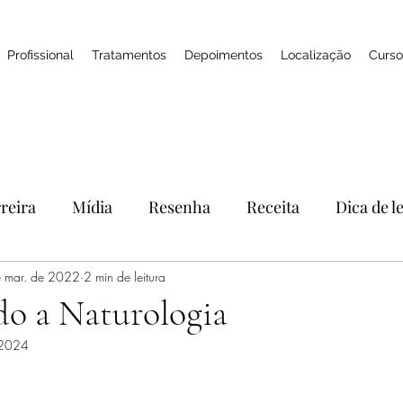
Profissional
Tratamentos
Depoimentos
Localização
Curso
reira
Mídia
Resenha
Receita
Dica de l
 mar. de 2022
Feedbacks
2 min de leitura
SPA
Naturologia
Cosméticos
o a Naturologia
 2024
práticas integrativas
skincare
óleo essencial