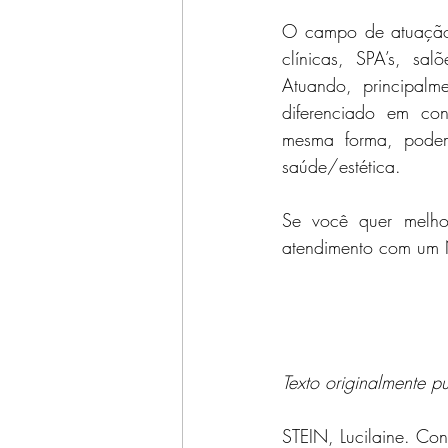
O campo de atuação 
clínicas, SPA’s, sa
Atuando, principalme
diferenciado em conj
mesma forma, podem 
saúde/estética.
Se você quer melhor
atendimento com um 
Texto originalmente p
STEIN, Lucilaine. Co