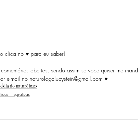
ão clica no ♥ para eu saber!
 comentários abertos, sendo assim se você quiser me man
r e-mail no naturologalucystein@gmail.com ♥
ve
dia do naturólogo
ticas integrativas