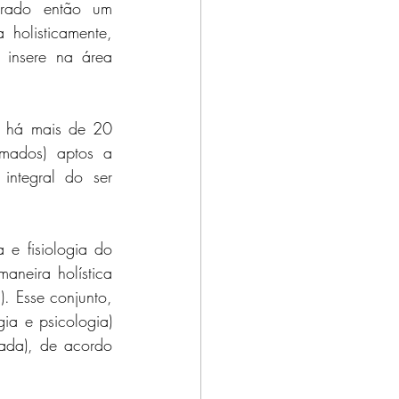
rado então um 
holisticamente, 
insere na área 
 há mais de 20 
mados) aptos a 
ntegral do ser 
e fisiologia do 
neira holística 
. Esse conjunto, 
a e psicologia) 
zada), de acordo 