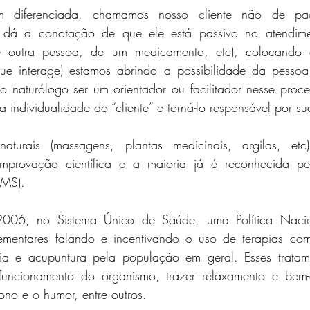
m diferenciada, chamamos nosso cliente não de pac
te dá a conotação de que ele está passivo no atendime
 outra pessoa, de um medicamento, etc), colocando 
que interage) estamos abrindo a possibilidade da pessoa 
o naturólogo ser um orientador ou facilitador nesse proce
a individualidade do “cliente” e torná-lo responsável por s
aturais (massagens, plantas medicinais, argilas, etc) 
mprovação científica e a maioria já é reconhecida pe
MS). 
2006, no Sistema Único de Saúde, uma Política Nacion
ementares falando e incentivando o uso de terapias com
apia e acupuntura pela população em geral. Esses trata
funcionamento do organismo, trazer relaxamento e bem-es
sono e o humor, entre outros.