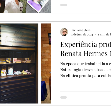
sorte é aproveitar as oportu
mesmo. Mas pra mim sorte se
meu colo tal qual chuva Entã
não, ahahahahaha Sempre é m
Lucilaine Stein
11 de jun. de 2024
2 min de l
Experiência prof
Renata Hermes 
Na época que trabalhei lá a
Naturologia ficava situada 
Na clínica pronta para cuidar