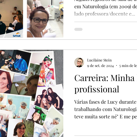
em Naturologia (em 2009) d
lado professora/docente e...
Lucilaine Stein
9 de set. de 2024
5 min de le
Carreira: Minha
profissional
Várias fases de Lucy durante
trabalhando com Naturologia
teve muita sorte né" E me pe
sorte? A menos que sorte si
e trabalhar em todo o tipo d