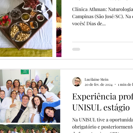
Clínica Athman: Naturologia
Campinas (São José/SC). Na 
vocês! Dias de...
Lucilaine Stein
20 de fev. de 2024
1 min de 
Experiência prof
UNISUL estágio
Na UNISUL tive a oportunida
obrigatório e posteriormente