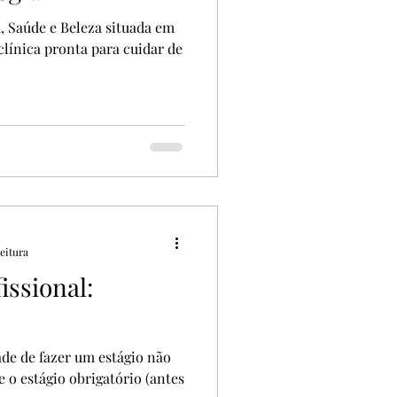
, Saúde e Beleza situada em
clínica pronta para cuidar de
leitura
issional:
de de fazer um estágio não
 o estágio obrigatório (antes