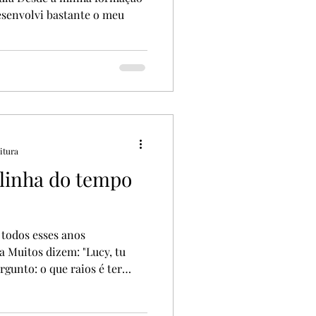
esenvolvi bastante o meu
itura
 linha do tempo
 todos esses anos
 Muitos dizem: "Lucy, tu
rgunto: o que raios é ter
gnifique arregaçar as mangas
e coisa que apareceu... Então