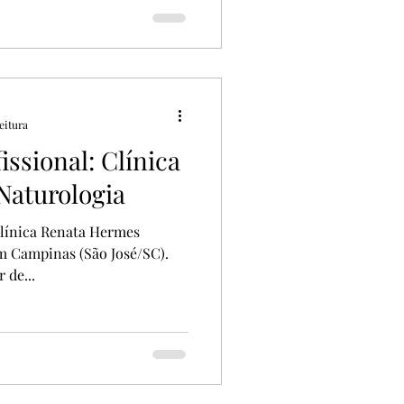
nidades? Se sim, foi bem isso
ria: coisas caindo do céu no
o, nesse caso, eu diria que
uito difícil expl
eitura
issional: Clínica
Naturologia
 clínica Renata Hermes
em Campinas (São José/SC).
 de...