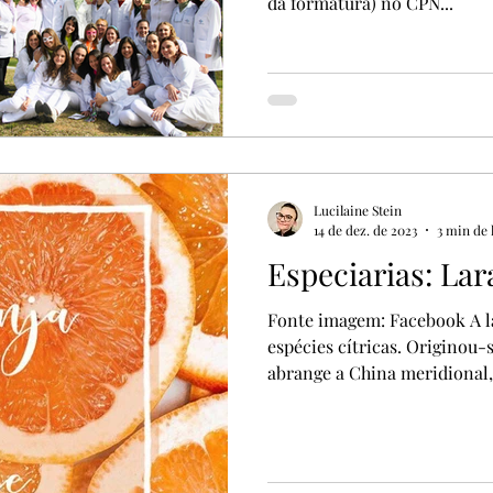
da formatura) no CPN...
Lucilaine Stein
14 de dez. de 2023
3 min de 
Especiarias: La
Fonte imagem: Facebook A la
espécies cítricas. Originou
abrange a China meridional, 