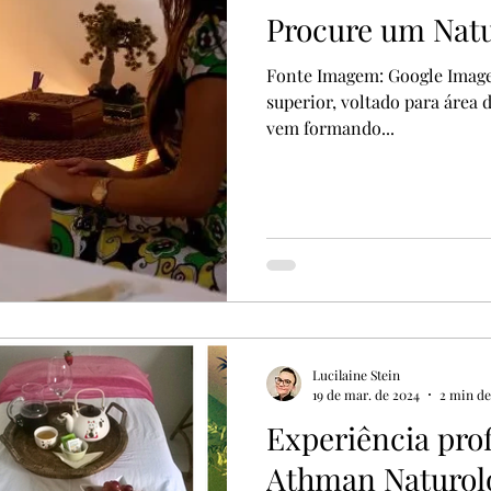
Procure um Nat
Fonte Imagem: Google Image
superior, voltado para área 
vem formando...
Lucilaine Stein
19 de mar. de 2024
2 min de
Experiência prof
Athman Naturol