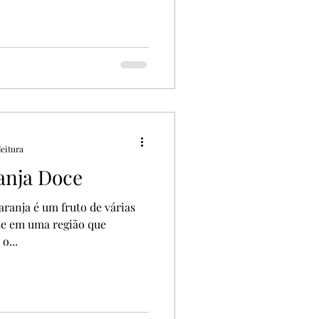
leitura
ranja Doce
ranja é um fruto de várias
-se em uma região que
o...