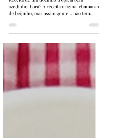
com Coco
Receita de um docinho tropical bem
azedinho, bora? A receita original chamaram
de beijinho, mas assim gente... não tem
gosto de beijinho...