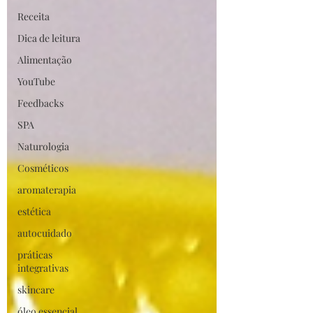
Receita
Dica de leitura
Alimentação
YouTube
Feedbacks
SPA
Naturologia
Cosméticos
aromaterapia
estética
autocuidado
práticas
integrativas
skincare
óleo essencial