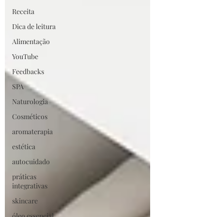
Receita
Dica de leitura
Alimentação
YouTube
Feedbacks
SPA
Naturologia
Cosméticos
aromaterapia
estética
autocuidado
práticas
integrativas
skincare
óleo essencial