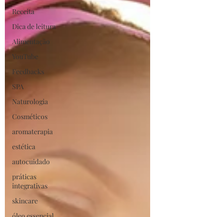
Receita
Dica de leitura
Alimentação
YouTube
Feedbacks
SPA
Naturologia
Cosméticos
aromaterapia
estética
autocuidado
práticas
integrativas
skincare
óleo essencial