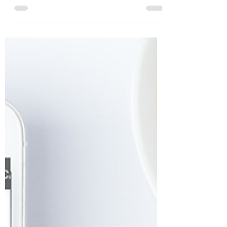
coisas que mais permeiam a nossa vida, seja
em momentos alegres ou tristes elas estão
lá (para...