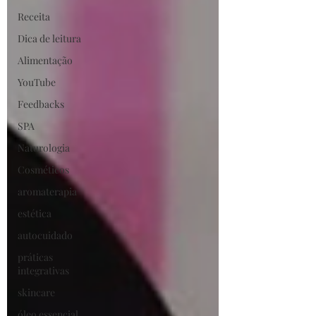
Receita
Dica de leitura
Alimentação
YouTube
Feedbacks
SPA
Naturologia
Cosméticos
aromaterapia
estética
autocuidado
práticas
integrativas
skincare
óleo essencial