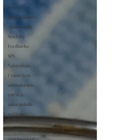
Receita
Dica de leitura
Alimentação
YouTube
Feedbacks
SPA
Naturologia
Cosméticos
aromaterapia
estética
autocuidado
práticas
integrativas
skincare
óleo essencial