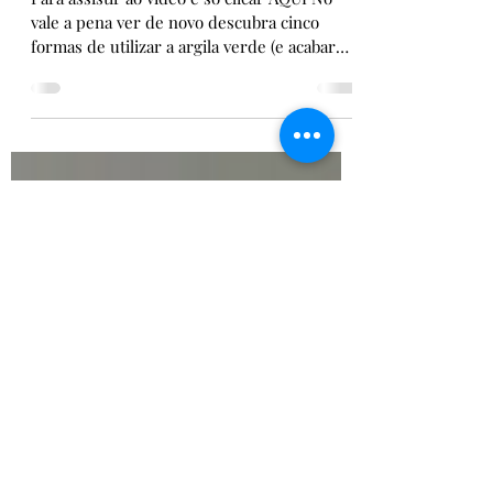
Vídeo: 5 formas de uso da
Argila verde (ou como usar
Argila Verde)
Para assistir ao vídeo é só clicar AQUI No
vale a pena ver de novo descubra cinco
formas de utilizar a argila verde (e acabar
com o seu...