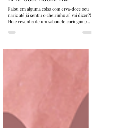
Resenha: Sabonete Líquido
Erva-doce Buona Vita
Falou em alguma coisa com erva-doce seu
nariz até já sentiu o cheirinho aí, vai dizer?!
Hoje resenha de um sabonete coringão ;)
Produto:...