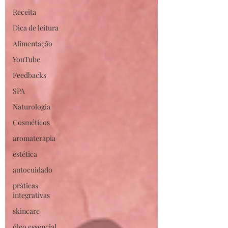
Receita
Dica de leitura
Alimentação
YouTube
Feedbacks
SPA
Naturologia
Cosméticos
aromaterapia
estética
autocuidado
práticas
integrativas
skincare
óleo essencial