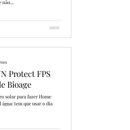
 não...
itura
N Protect FPS
de Bioage
tro solar para fazer Home