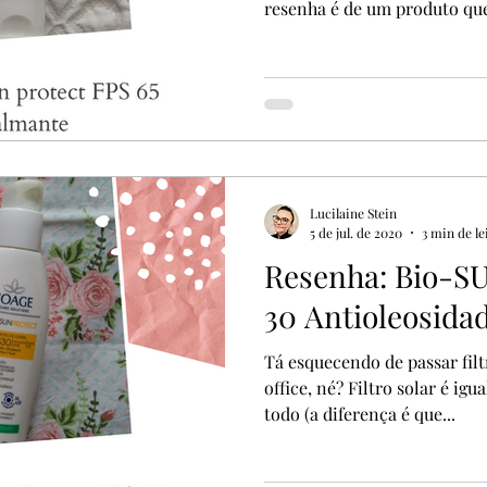
resenha é de um produto que
Lucilaine Stein
5 de jul. de 2020
3 min de le
Resenha: Bio-SU
30 Antioleosida
Tá esquecendo de passar fil
office, né? Filtro solar é igual água: tem que usar o dia
todo (a diferença é que...