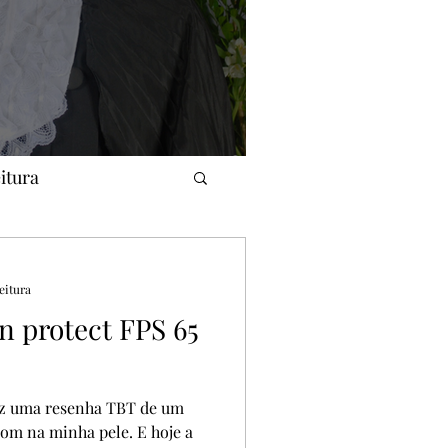
os e Formações que fiz
eitura
aromaterapia
eitura
n protect FPS 65
Curso
iz uma resenha TBT de um
bom na minha pele. E hoje a