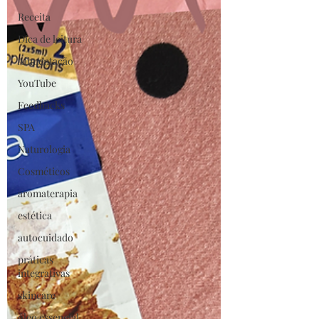
Receita
Dica de leitura
Alimentação
YouTube
Feedbacks
SPA
Naturologia
Cosméticos
aromaterapia
estética
autocuidado
práticas
integrativas
skincare
óleo essencial