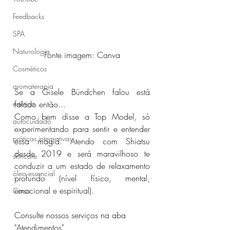
Feedbacks
SPA
Naturologia
Fonte imagem: Canva
Cosméticos
aromaterapia
Se a Gisele Bündchen falou está 
estética
falado então...
Como bem disse a Top Model, só 
autocuidado
experimentando para sentir e entender 
práticas integrativas
essa magia. Atendo com Shiatsu 
desde 2019 e será maravilhoso te 
skincare
conduzir a um estado de relaxamento 
óleo essencial
profundo (nível físico, mental, 
emocional e espiritual).
Curso
Consulte nossos serviços na aba 
"Atendimentos".