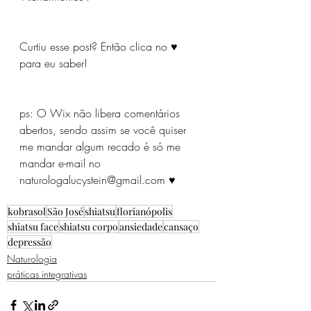
Curtiu esse post? Então clica no ♥ 
para eu saber!
ps: O Wix não libera comentários 
abertos, sendo assim se você quiser 
me mandar algum recado é só me 
mandar e-mail no 
naturologalucystein@gmail.com ♥
kobrasol
São José
shiatsu
florianópolis
shiatsu face
shiatsu corpo
ansiedade
cansaço
depressão
Naturologia
práticas integrativas