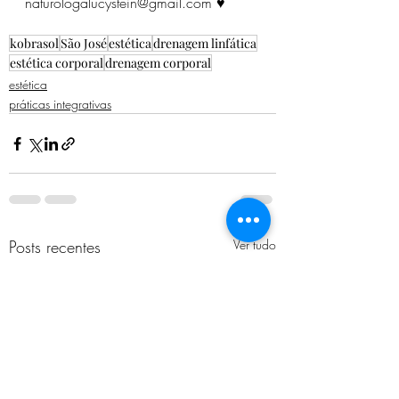
naturologalucystein@gmail.com ♥
kobrasol
São José
estética
drenagem linfática
estética corporal
drenagem corporal
estética
práticas integrativas
Posts recentes
Ver tudo