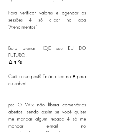
Para verificar valores e agendar as 
sessões é só clicar na aba 
"Atendimentos"
Bora drenar HOJE seu EU DO 
FUTURO!⁣⁣⁣
🔮👨🚀⁣⁣⁣
Curtiu esse post? Então clica no ♥ para 
eu saber!
ps: O Wix não libera comentários 
abertos, sendo assim se você quiser 
me mandar algum recado é só me 
mandar e-mail no 