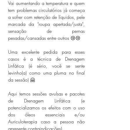
Vai aumentando a temperatura e quem 
tem problemas circulatórios já começa 
a sofrer com retenção de líquidos, pele 
marcada da "roupa apertada/justa", 
sensação de pernas 
pesadas/cansadas entre outros 😢😢⁣⁣⁣
Uma excelente pedida para esses 
casos é a técnica de Drenagem 
Linfática (é sério, você se sente 
levinho(a) como uma pluma no final 
da sessão) 🤗⁣⁣⁣
Aqui temos sessões avulsas e pacotes 
de Drenagem Linfática (e 
potencializamos os efeitos com o uso 
dos óleos essenciais e/ou 
Auriculoterapia caso a pessoa não 
apresente contraindicações). ⁣⁣⁣