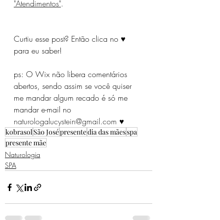
"Atendimentos"
.
Curtiu esse post? Então clica no ♥ 
para eu saber!
ps: O Wix não libera comentários 
abertos, sendo assim se você quiser 
me mandar algum recado é só me 
mandar e-mail no 
naturologalucystein@gmail.com
 ♥
kobrasol
São José
presente
dia das mães
spa
presente mãe
Naturologia
SPA