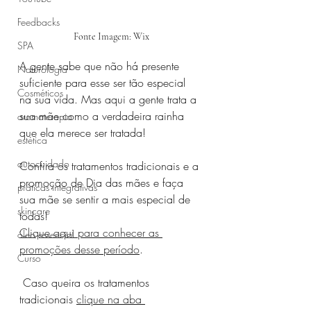
Feedbacks
Fonte Imagem: Wix
SPA
A gente sabe que não há presente 
Naturologia
suficiente para esse ser tão especial 
Cosméticos
na sua vida. Mas aqui a gente trata a 
sua mãe como a verdadeira rainha 
aromaterapia
que ela merece ser tratada!
estética
autocuidado
Confira os tratamentos tradicionais e a 
promoção de Dia das mães e faça 
práticas integrativas
sua mãe se sentir a mais especial de 
skincare
todas! 
Clique aqui para conhecer as 
óleo essencial
promoções desse período
.
Curso
 Caso queira os tratamentos 
tradicionais 
clique na aba 