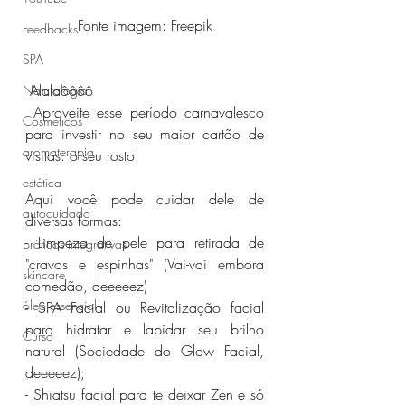
Fonte imagem: Freepik
Feedbacks
SPA
 Alalaôôôô
Naturologia
 Aproveite esse período carnavalesco 
Cosméticos
para investir no seu maior cartão de 
aromaterapia
visitas: o seu rosto!
estética
Aqui você pode cuidar dele de 
autocuidado
diversas formas:
- Limpeza de pele para retirada de 
práticas integrativas
"cravos e espinhas" (Vai-vai embora 
skincare
comedão, deeeeez)
óleo essencial
- SPA Facial ou Revitalização facial 
para hidratar e lapidar seu brilho 
Curso
natural (Sociedade do Glow Facial, 
deeeeez);
- Shiatsu facial para te deixar Zen e só 