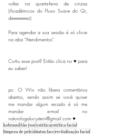
voltar na quarta-feira de cinzas 
(Acadêmicos do Fluxo Suave do Qi, 
deeeeeeez)
Para agendar a sua sessão é só clicar 
na aba "Atendimentos".
Curtiu esse post? Então clica no ♥ para 
eu saber!
ps: O Wix não libera comentários 
abertos, sendo assim se você quiser 
me mandar algum recado é só me 
mandar e-mail no 
naturologalucystein@gmail.com ♥
kobrasol
São José
estética
estética facial
limpeza de pele
shiatsu face
revitalização facial