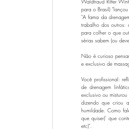
Waldtraud Ritter Wint
para o Brasil) "lanço
"A fama da drenagem
trabalho dos outros:
para colher o que out
sérias sabem (ou dev
Não é curioso pensar 
e exclusivo de massag
Você profissional: re
de drenagem linfáti
exclusivo ou misturou
dizendo que criou a
humildade. Como fale
que quiser)' que cont
etc)".