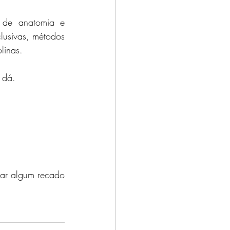
e de anatomia e 
lusivas, métodos 
linas. 
 dá. 
ar algum recado 