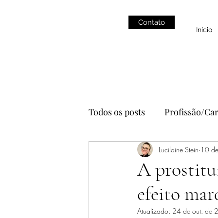
Contato
Início
Todos os posts
Profissão/Car
Alimentação
Lucilaine Stein
YouTube
10 de
A prostitu
efeito mar
estética
autocuidado
Atualizado:
24 de out. de