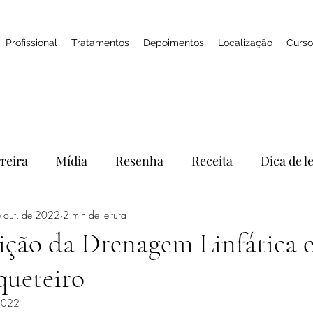
Profissional
Tratamentos
Depoimentos
Localização
Curso
reira
Mídia
Resenha
Receita
Dica de l
 out. de 2022
Feedbacks
2 min de leitura
SPA
Naturologia
Cosméticos
ição da Drenagem Linfática e
queteiro
práticas integrativas
skincare
óleo essencial
 2022