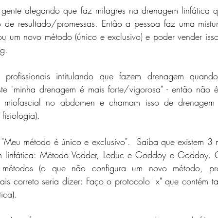
 gente alegando que faz milagres na drenagem linfática q
o de resultado/promessas. Então a pessoa faz uma mistur
riou um novo método (único e exclusivo) e poder vender is
ng.
profissionais intitulando que fazem drenagem quando
te "minha drenagem é mais forte/vigorosa" - então não 
o miofascial no abdomen e chamam isso de drenagem 
fisiologia).
a "Meu método é único e exclusivo".  Saiba que existem 3 
 linfática: Método Vodder, Leduc e Goddoy e Goddoy. Qu
 métodos (o que não configura um novo método, prot
ais correto seria dizer: Faço o protocolo "x" que contém tai
ica).