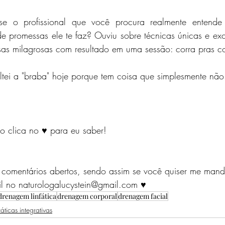
ta se o profissional que você procura realmente entend
 de promessas ele te faz? Ouviu sobre técnicas únicas e exc
as milagrosas com resultado em uma sessão: corra pras co
ltei a "braba" hoje porque tem coisa que simplesmente não
ão clica no ♥ para eu saber!
 comentários abertos, sendo assim se você quiser me mand
l no naturologalucystein@gmail.com ♥
drenagem linfática
drenagem corporal
drenagem facial
áticas integrativas