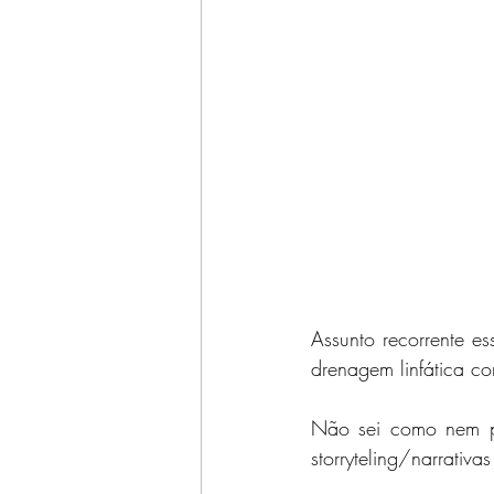
Assunto recorrente 
drenagem linfática c
Não sei como nem po
storryteling/narrativa