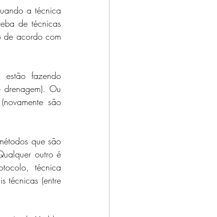
uando a técnica 
eba de técnicas 
so de acordo com 
 estão fazendo 
é drenagem). Ou 
(novamente são 
métodos que são 
alquer outro é 
ocolo, técnica 
s técnicas (entre 