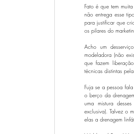
Fato é que tem muita
não entrega esse tip
para justificar que c
os pilares do marketi
Acho um desserviço 
modeladora (não exis
que fazem liberaçã
técnicas distintas pela 
Fuja se a pessoa fal
o berço da drenagem
uma mistura desses
exclusiva). Talvez o m
elas a drenagem linfát