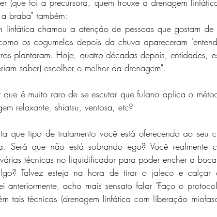
er (que foi a precursora, quem trouxe a drenagem linfáti
u a braba" também: 
 linfática chamou a atenção de pessoas que gostam de s
 como os cogumelos depois da chuva apareceram 'entendi
ros plantaram. Hoje, quatro décadas depois, entidades, e
eriam saber) escolher o melhor da drenagem". 
que é muito raro de se escutar que fulano aplica o métod
em relaxante, shiatsu, ventosa, etc?
flita que tipo de tratamento você está oferecendo ao seu 
ca. Será que não está sobrando ego? Você realmente c
 várias técnicas no liquidificador para poder encher a boca 
lgo? Talvez esteja na hora de tirar o jaleco e calçar 
i anteriormente, acho mais sensato falar "Faço o protocol
ém tais técnicas (drenagem linfática com liberação miofasci