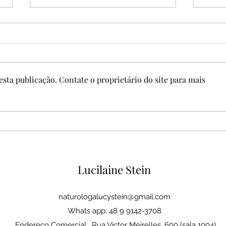
sta publicação. Contate o proprietário do site para mais
Drenagem Linfática é "Projeto
Drena
Verão"?
quero
Lucilaine Stein
naturologalucystein@gmail.com
Whats app: 48 9 9142-3708
Endereço Comercial: Rua Victor Meirelles, 600 (sala 1004)