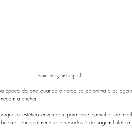
Fonte Imagem: Unsplash
essa época do ano quando o verão se aproxima e as agen
omeçam a encher.
rque a estética enveredou para esse caminho: do market
s bizarras principalmente relacionados à drenagem linfática.