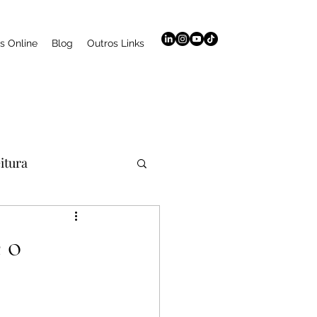
s Online
Blog
Outros Links
eitura
aromaterapia
 o
Curso