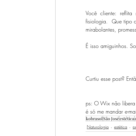
Você cliente: refli
fisiologia.  Que tipo
mirabolantes, promess
É isso amiguinhos. So
Curtiu esse post? Ent
ps: O Wix não libera
é só me mandar e-mai
kobrasol
São José
estética
Naturologia
estética
pr