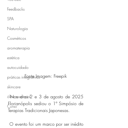
Feedbacks
SPA
Naturologia
Cosméticos
aromaterapia
estética
autocuidado
Fonte Imagem: Freepik
práticas integrativas
skincare
 Nos dias 2 e 3 de agosto de 2025 
óleo essencial
Florianópolis sediou o 1º Simpósio de 
Curso
Terapias Tradicionais Japonesas.
 O evento foi um marco por ser inédito 